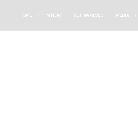
HOME
I’M NEW
GET INVOLVED
MEDIA
Sermon P.2
Home
»
Sermon P.2