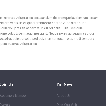
tus error sit voluptatem accusantium doloremque laudantium, totam
entore veritatis et quasi architecto beatae vitae dicta sunt
uia voluptas sit aspernatur aut odit aut fugit, sed quia
tione voluptatem sequi nesciunt. Neque porro quisquam est, qui
sectetur, adipisci velit, sed quia non numquam eius modi tempora
iquam quaerat voluptatem.
Join Us
I’m New
Become a Member
About Us
Events
Plan Your Visit